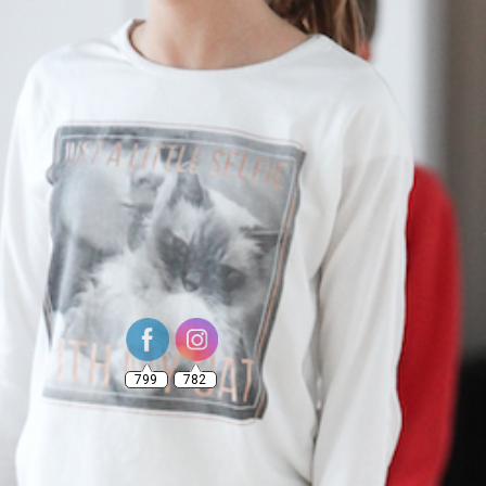
799
782