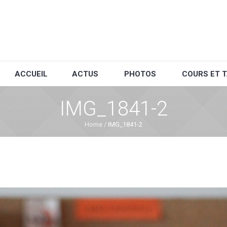
ACCUEIL
ACTUS
PHOTOS
COURS ET T
IMG_1841-2
Home
/
IMG_1841-2