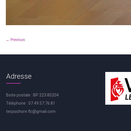
← Previous
Adresse
Boite postale : BP 223 85204
Téléphone : 07.49.57.76.81
terpsichore.flc@gmail.com