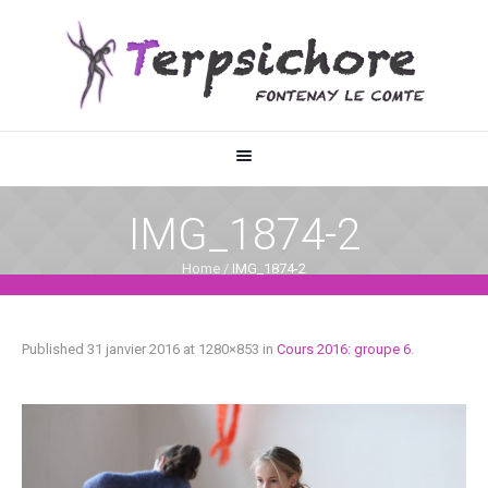
IMG_1874-2
Home
/
IMG_1874-2
Published
31 janvier 2016
at 1280×853 in
Cours 2016: groupe 6
.