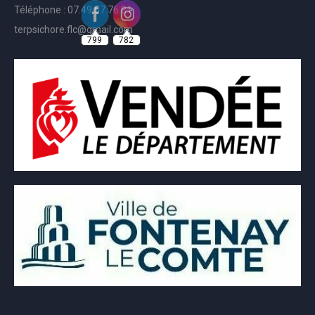
Téléphone : 07.49.57.76.81
799
782
terpsichore.flc@gmail.com