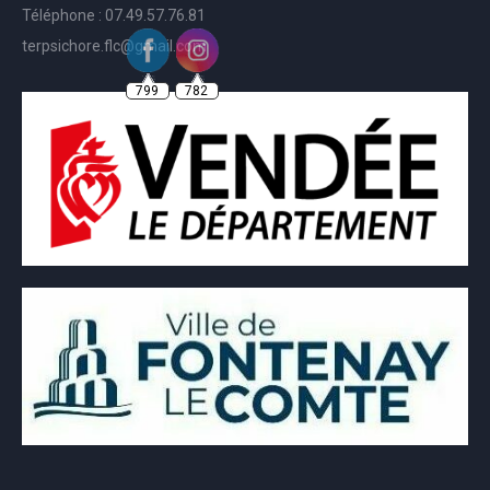
Téléphone : 07.49.57.76.81
terpsichore.flc@gmail.com
799
782