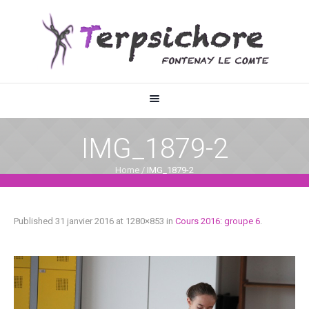
IMG_1879-2
Home
/
IMG_1879-2
Published
31 janvier 2016
at 1280×853 in
Cours 2016: groupe 6
.