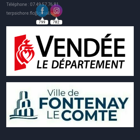
Téléphone : 07.49.57.76.81
terpsichore.flc@gmail.com
799
782