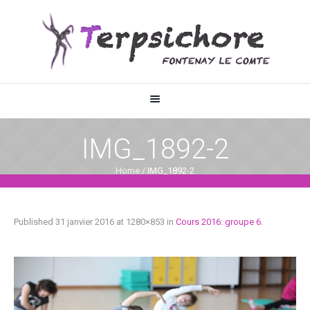
IMG_1892-2
Home
/
IMG_1892-2
Published
31 janvier 2016
at 1280×853 in
Cours 2016: groupe 6
.