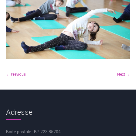
← Previous
Next →
Adresse
Boite postale : BP 223 85204