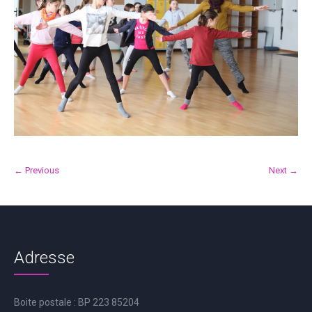
← Previous
Next →
Adresse
Boite postale : BP 223 85204