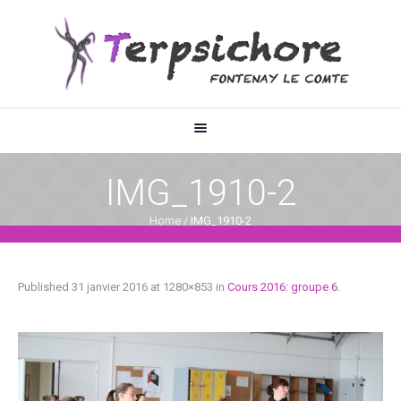
IMG_1910-2
Home
/
IMG_1910-2
Published
31 janvier 2016
at 1280×853 in
Cours 2016: groupe 6
.