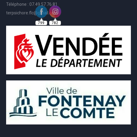
Téléphone : 07.49.57.76.81
terpsichore.flc@gmail.com
799
782