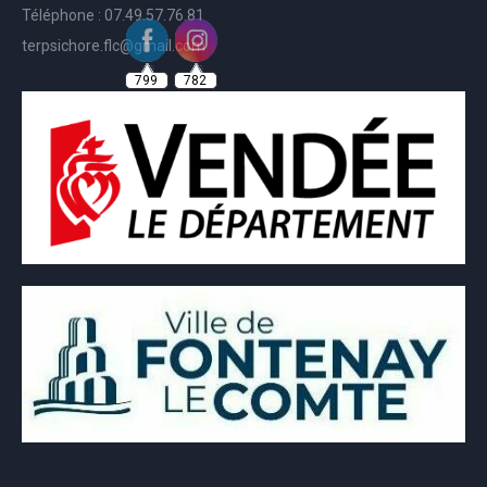
Téléphone : 07.49.57.76.81
terpsichore.flc@gmail.com
799
782