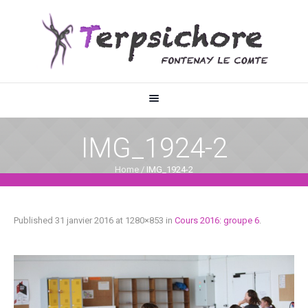
IMG_1924-2
Home
/
IMG_1924-2
Published
31 janvier 2016
at 1280×853 in
Cours 2016: groupe 6
.