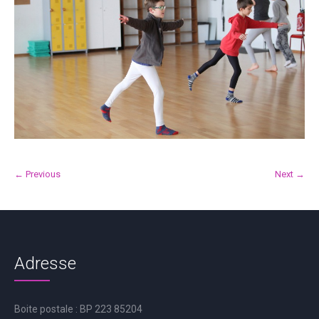
← Previous
Next →
Adresse
Boite postale : BP 223 85204