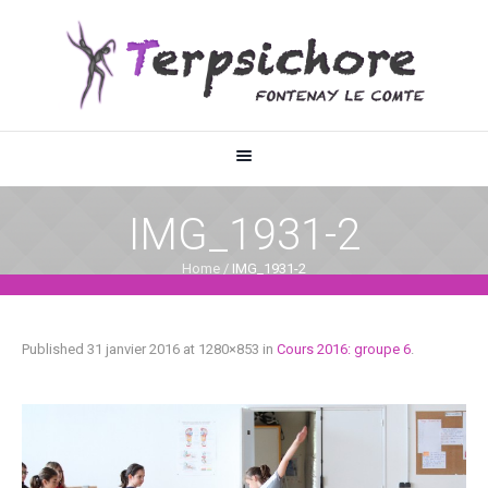
IMG_1931-2
Home
/
IMG_1931-2
Published
31 janvier 2016
at 1280×853 in
Cours 2016: groupe 6
.