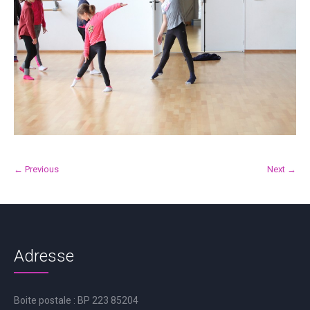
← Previous
Next →
Adresse
Boite postale : BP 223 85204