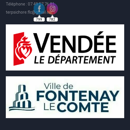
Téléphone : 07.49.57.76.81
terpsichore.flc@gmail.com
799
782