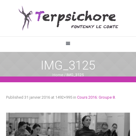
IMG_3125
Home
/
IMG_3125
Published
31 janvier 2016
at 1492×995 in
Cours 2016: Groupe 8
.