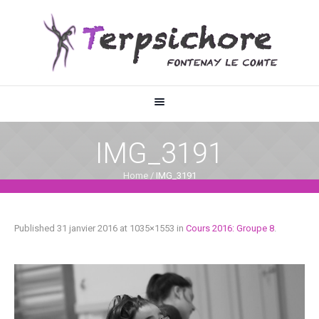
IMG_3191
Home
/
IMG_3191
Published
31 janvier 2016
at 1035×1553 in
Cours 2016: Groupe 8
.