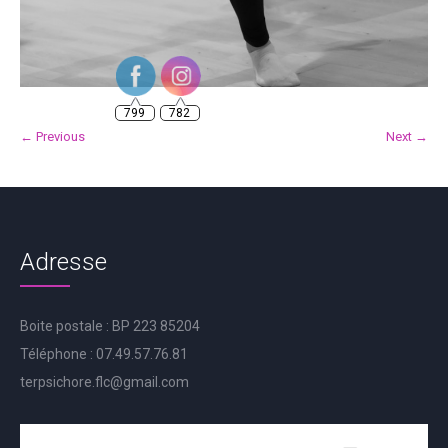
799
782
← Previous
Next →
Adresse
Boite postale : BP 223 85204
Téléphone : 07.49.57.76.81
terpsichore.flc@gmail.com