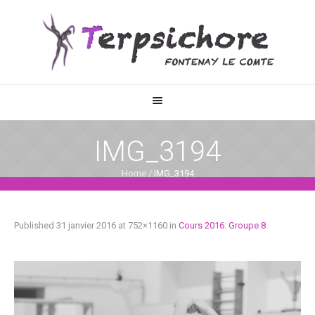
IMG_3194
Home
/
IMG_3194
Published
31 janvier 2016
at 752×1160 in
Cours 2016: Groupe 8
.