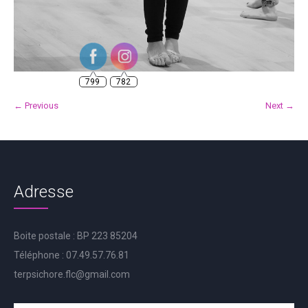
799
782
← Previous
Next →
Adresse
Boite postale : BP 223 85204
Téléphone : 07.49.57.76.81
terpsichore.flc@gmail.com