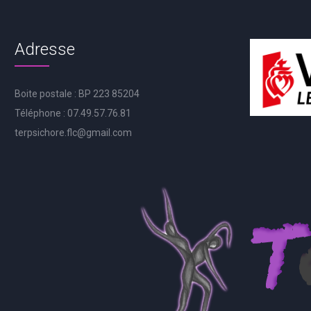
Adresse
Boite postale : BP 223 85204
Téléphone : 07.49.57.76.81
terpsichore.flc@gmail.com