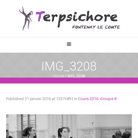
IMG_3208
Home
/
IMG_3208
Published
31 janvier 2016
at 1337×891 in
Cours 2016: Groupe 8
.