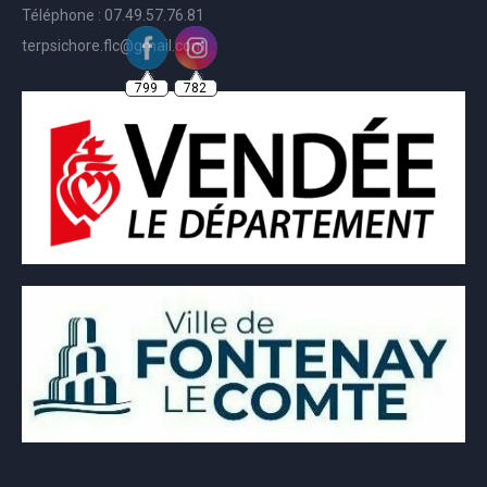
Téléphone : 07.49.57.76.81
terpsichore.flc@gmail.com
799
782