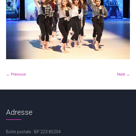
← Previous
Next →
Adresse
Boite postale : BP 223 85204