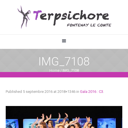
IMG_7108
Home
/
IMG_7108
Published
5 septembre 2016
at 2018×1346 in
Gala 2016 : C3
.