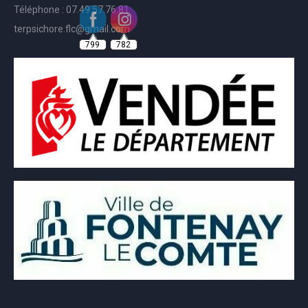
Téléphone : 07.49.57.76.81
terpsichore.flc@gmail.com
799
782