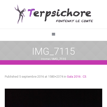
IMG_7115
Home
/
IMG_7115
Published
5 septembre 2016
at 1583×2374 in
Gala 2016 : C3
.