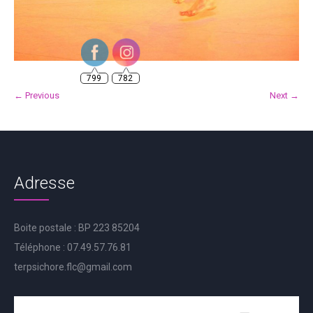
799
782
← Previous
Next →
Adresse
Boite postale : BP 223 85204
Téléphone : 07.49.57.76.81
terpsichore.flc@gmail.com