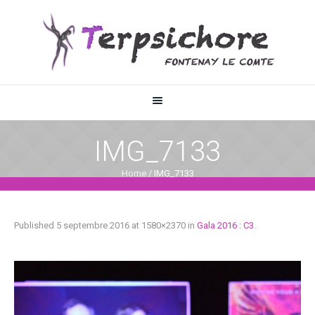
IMG_7133
Home
/
IMG_7133
Published
5 septembre 2016
at 1580×2370 in
Gala 2016 : C3
.