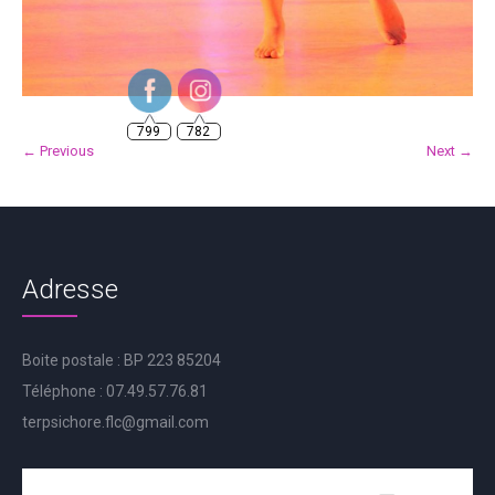
799
782
← Previous
Next →
Adresse
Boite postale : BP 223 85204
Téléphone : 07.49.57.76.81
terpsichore.flc@gmail.com