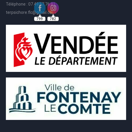
Téléphone : 07.49.57.76.81
terpsichore.flc@gmail.com
799
782