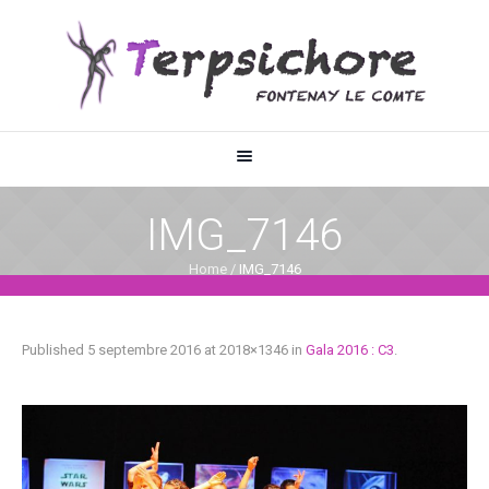
IMG_7146
Home
/
IMG_7146
Published
5 septembre 2016
at 2018×1346 in
Gala 2016 : C3
.