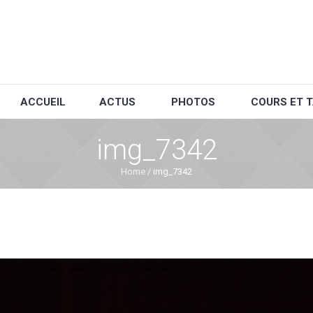
ACCUEIL
ACTUS
PHOTOS
COURS ET T
img_7342
Home
/
img_7342