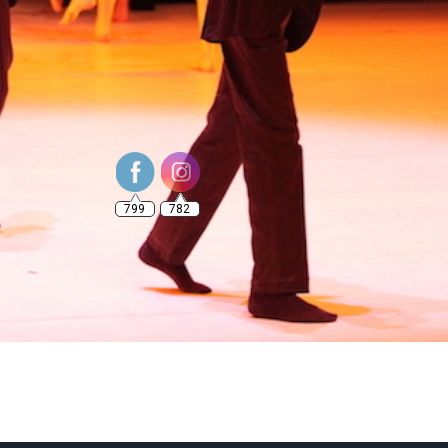
799
782