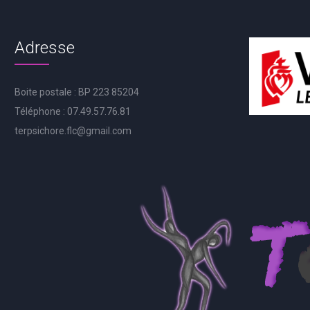
Adresse
Boite postale : BP 223 85204
Téléphone : 07.49.57.76.81
terpsichore.flc@gmail.com