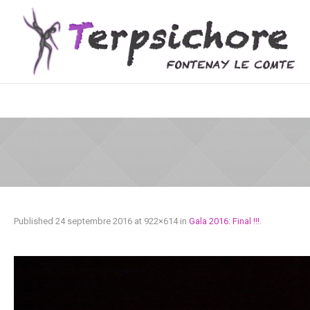
Published
24 septembre 2016
at 922×614 in
Gala 2016: Final !!!
.