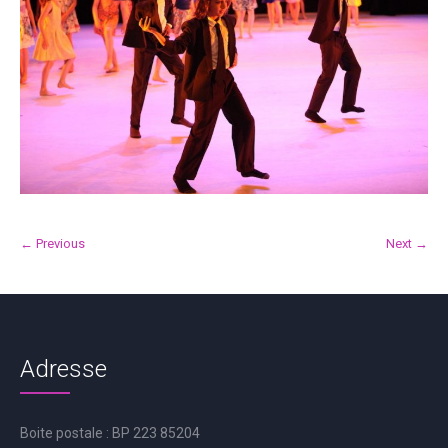
← Previous
Next →
Adresse
Boite postale : BP 223 85204