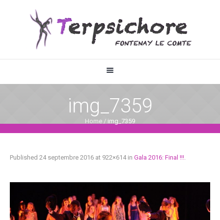
img_7359
Home
/
img_7359
Published
24 septembre 2016
at 922×614 in
Gala 2016: Final !!!
.