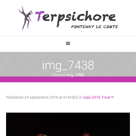
img_7438
Home
/
img_7438
Published
24 septembre 2016
at 614×922 in
Gala 2016: Final !!!
.