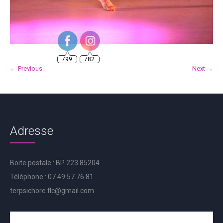
799
782
← Previous
Next →
Adresse
Boite postale : BP 223 85204
Téléphone : 07.49.57.76.81
terpsichore.flc@gmail.com