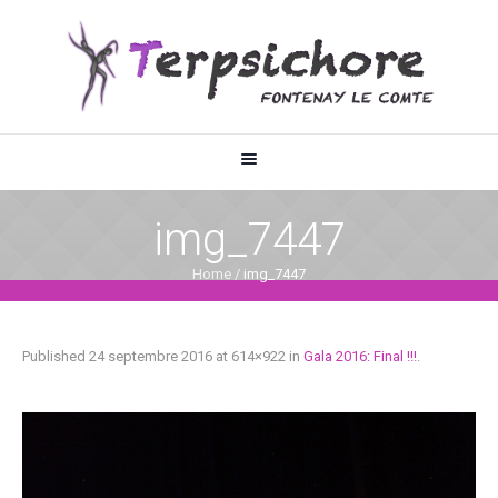
img_7447
Home
/
img_7447
Published
24 septembre 2016
at 614×922 in
Gala 2016: Final !!!
.