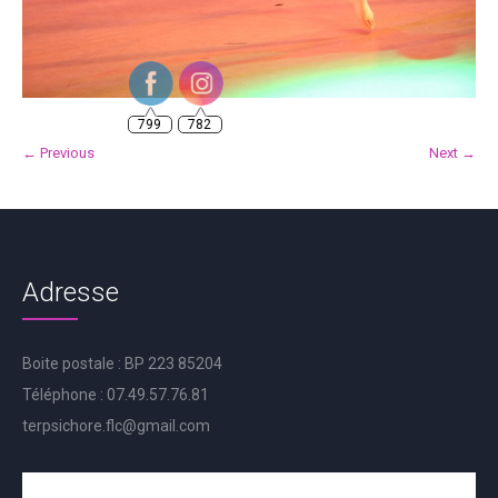
799
782
← Previous
Next →
Adresse
Boite postale : BP 223 85204
Téléphone : 07.49.57.76.81
terpsichore.flc@gmail.com