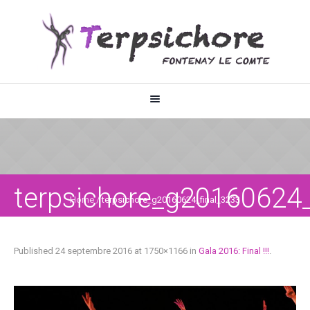
terpsichore_g20160624_
Home
/
terpsichore_g20160624_final_3233
Published
24 septembre 2016
at 1750×1166 in
Gala 2016: Final !!!
.