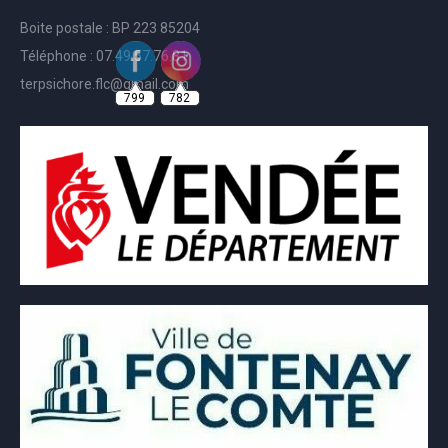
Boite postale : BP 223 85204
Téléphone : 07.49.57.76.81
799
782
terpsichore.flc@gmail.com