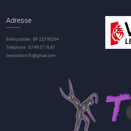
Adresse
Boite postale : BP 223 85204
Téléphone : 07.49.57.76.81
terpsichore.flc@gmail.com