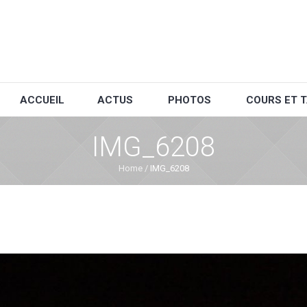
ACCUEIL
ACTUS
PHOTOS
COURS ET T
IMG_6208
Home
/
IMG_6208