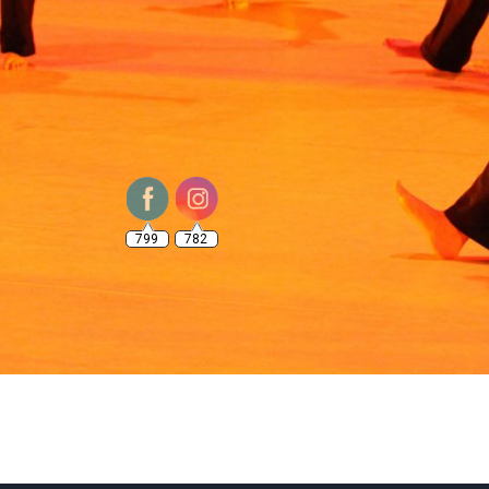
799
782