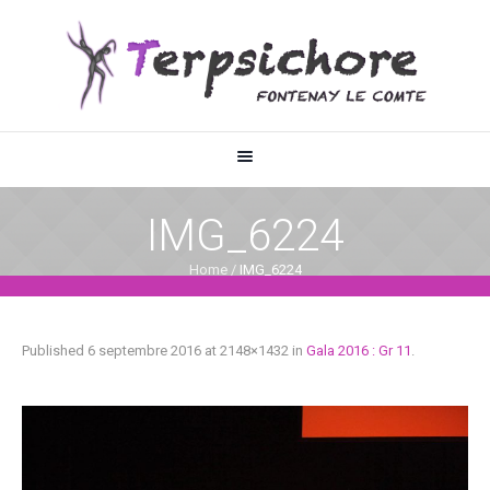
IMG_6224
Home
/
IMG_6224
Published
6 septembre 2016
at 2148×1432 in
Gala 2016 : Gr 11
.