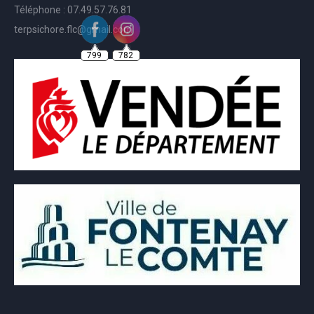
Téléphone : 07.49.57.76.81
terpsichore.flc@gmail.com
799
782