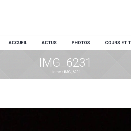
ACCUEIL
ACTUS
PHOTOS
COURS ET T
IMG_6231
Home
/
IMG_6231