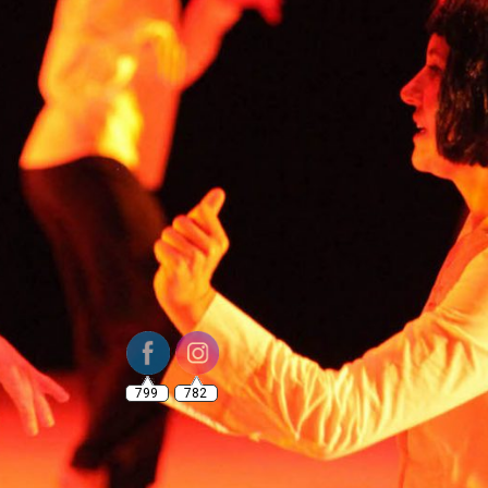
799
782