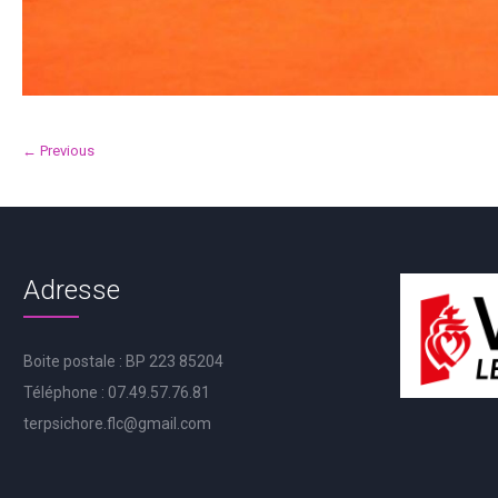
← Previous
Adresse
Boite postale : BP 223 85204
Téléphone : 07.49.57.76.81
terpsichore.flc@gmail.com