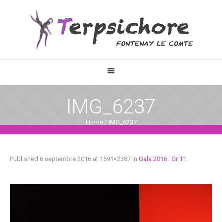
IMG_6237
Home
/
IMG_6237
Published
6 septembre 2016
at 1591×2387 in
Gala 2016 : Gr 11
.