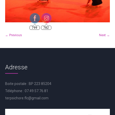
799
782
← Previous
Next →
Adresse
Boite postale : BP 223 85204
Téléphone : 07.49.57.76.81
terpsichore.flc@gmail.com