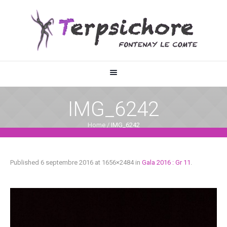
IMG_6242
Home
/
IMG_6242
Published
6 septembre 2016
at 1656×2484 in
Gala 2016 : Gr 11
.