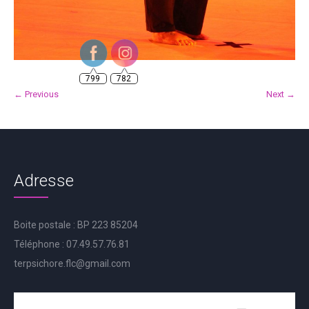
799
782
← Previous
Next →
Adresse
Boite postale : BP 223 85204
Téléphone : 07.49.57.76.81
terpsichore.flc@gmail.com