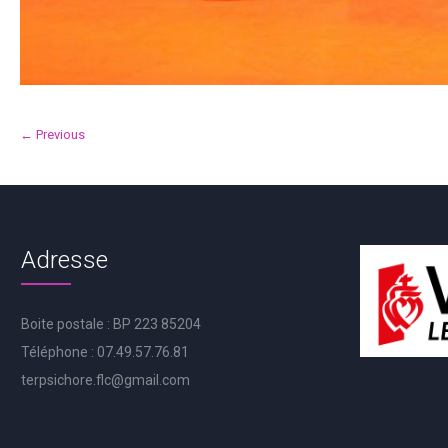
← Previous
Adresse
Boite postale : BP 223 85204
Téléphone : 07.49.57.76.81
terpsichore.flc@gmail.com