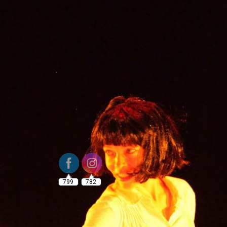
799
782