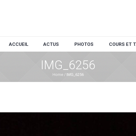
ACCUEIL
ACTUS
PHOTOS
COURS ET T
IMG_6256
Home
/
IMG_6256