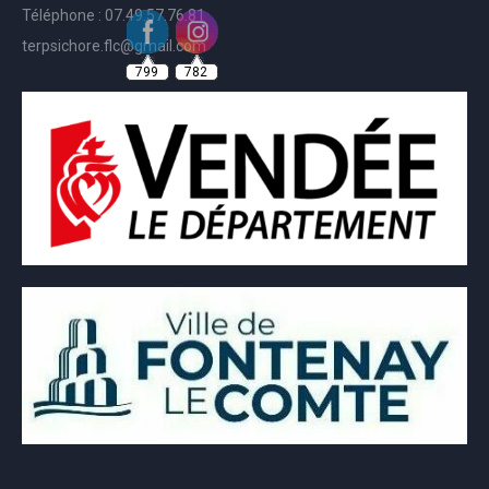
Téléphone : 07.49.57.76.81
terpsichore.flc@gmail.com
799
782