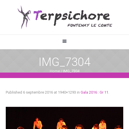
IMG_7304
Home
/
IMG_7304
Published
6 septembre 2016
at 1940×1293 in
Gala 2016 : Gr 11
.