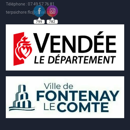
Téléphone : 07.49.57.76.81
terpsichore.flc@gmail.com
799
782