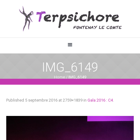
IMG_6149
Home
/
IMG_6149
Published
5 septembre 2016
at 2759×1839 in
Gala 2016 : C4
.