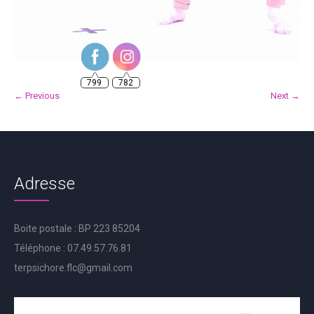
799
782
← Previous
Next →
Adresse
Boite postale : BP 223 85204
Téléphone : 07.49.57.76.81
terpsichore.flc@gmail.com