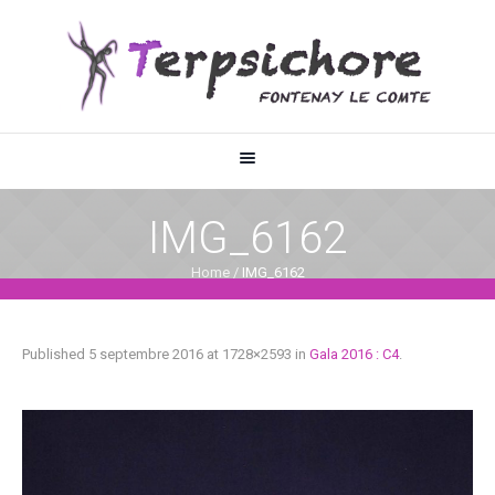
IMG_6162
Home
/
IMG_6162
Published
5 septembre 2016
at 1728×2593 in
Gala 2016 : C4
.