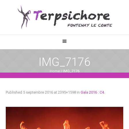
IMG_7176
Home
/
IMG_7176
Published
5 septembre 2016
at 2395×1598 in
Gala 2016 : C4
.