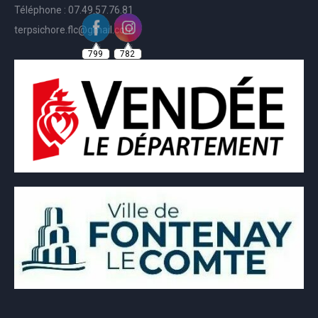
Téléphone : 07.49.57.76.81
terpsichore.flc@gmail.com
799
782