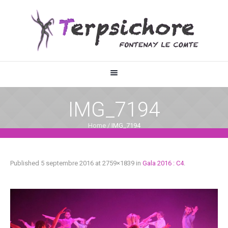
IMG_7194
Home
/
IMG_7194
Published
5 septembre 2016
at 2759×1839 in
Gala 2016 : C4
.