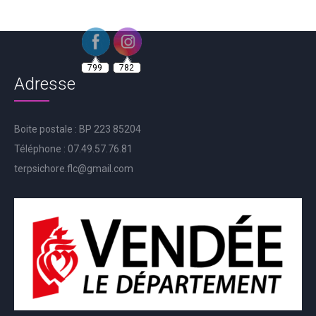
799
782
Adresse
Boite postale : BP 223 85204
Téléphone : 07.49.57.76.81
terpsichore.flc@gmail.com