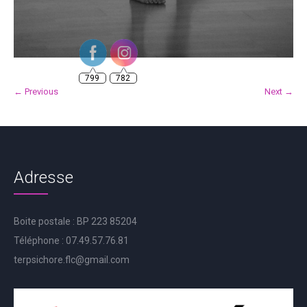
799
782
← Previous
Next →
Adresse
Boite postale : BP 223 85204
Téléphone : 07.49.57.76.81
terpsichore.flc@gmail.com