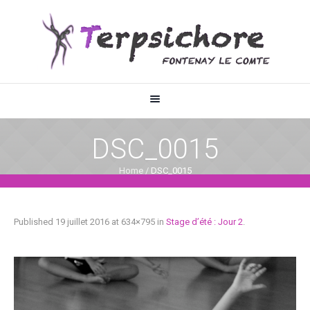
DSC_0015
Home
/
DSC_0015
Published
19 juillet 2016
at 634×795 in
Stage d’été : Jour 2
.