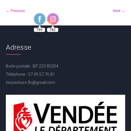
← Previous
Next →
799
782
Adresse
Boite postale : BP 223 85204
Téléphone : 07.49.57.76.81
terpsichore.flc@gmail.com