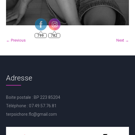
799
782
← Previous
Next →
Adresse
Boite postale : BP 223 85204
Téléphone : 07.49.57.76.81
terpsichore.flc@gmail.com