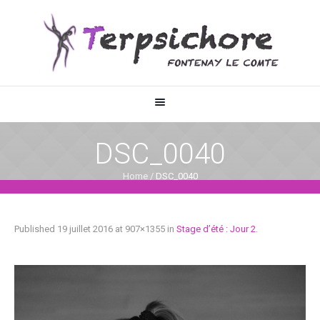
DSC_0040
Home
/
DSC_0040
Published
19 juillet 2016
at 907×1355 in
Stage d’été : Jour 2
.