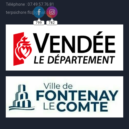
Téléphone : 07.49.57.76.81
terpsichore.flc@gmail.com
799
782