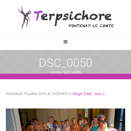
DSC_0050
Home
/
DSC_0050
Published
19 juillet 2016
at 1355×907 in
Stage d’été : Jour 2
.