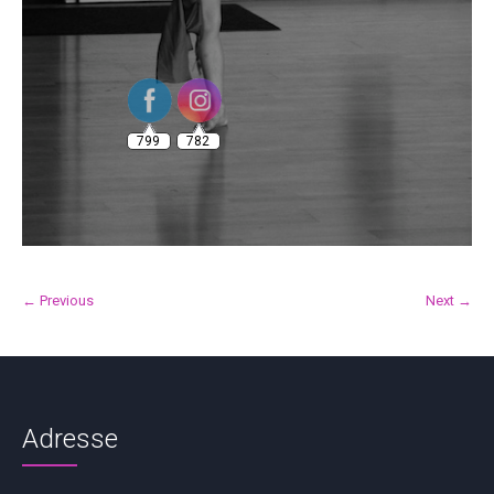
799
782
← Previous
Next →
Adresse