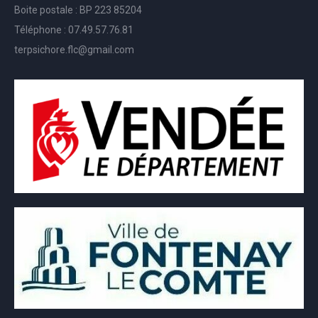
Boite postale : BP 223 85204
Téléphone : 07.49.57.76.81
terpsichore.flc@gmail.com