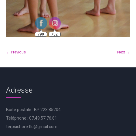
799
782
← Previous
Next →
Adresse
Boite postale : BP 223 85204
Téléphone : 07.49.57.76.81
terpsichore.flc@gmail.com