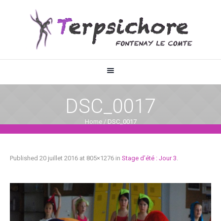
DSC_0017
Home
/
DSC_0017
Published
20 juillet 2016
at 805×1276 in
Stage d’été : Jour 3
.