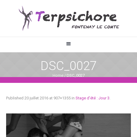
DSC_0027
Home
/
DSC_0027
Published
20 juillet 2016
at 907×1355 in
Stage d’été : Jour 3
.