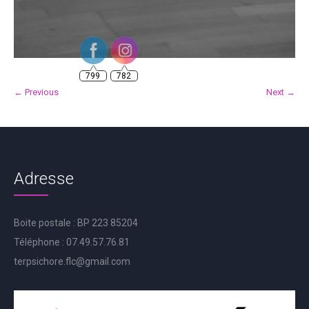
799
782
← Previous
Next →
Adresse
Boite postale : BP 223 85204
Téléphone : 07.49.57.76.81
terpsichore.flc@gmail.com