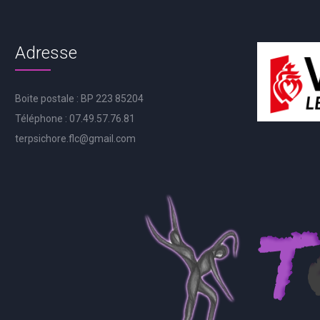
Adresse
Boite postale : BP 223 85204
Téléphone : 07.49.57.76.81
terpsichore.flc@gmail.com