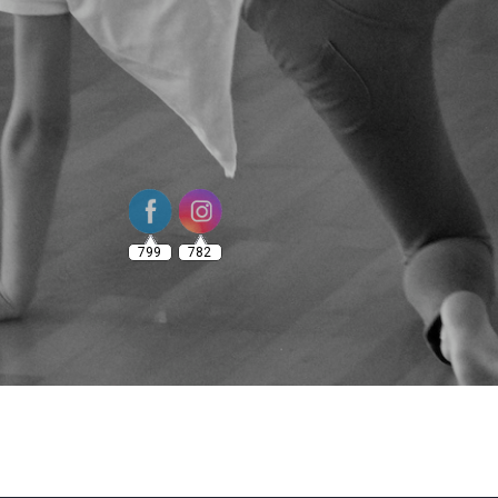
799
782