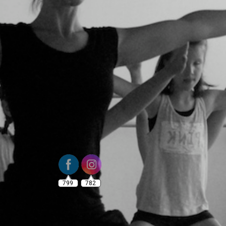
799
782