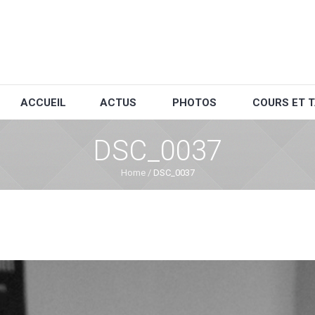
ACCUEIL
ACTUS
PHOTOS
COURS ET T
DSC_0037
Home
/
DSC_0037