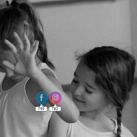
799
782