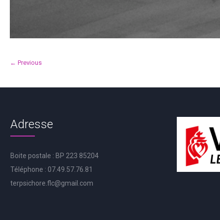
← Previous
Adresse
Boite postale : BP 223 85204
Téléphone : 07.49.57.76.81
terpsichore.flc@gmail.com