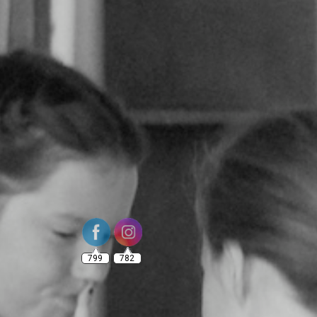
799
782