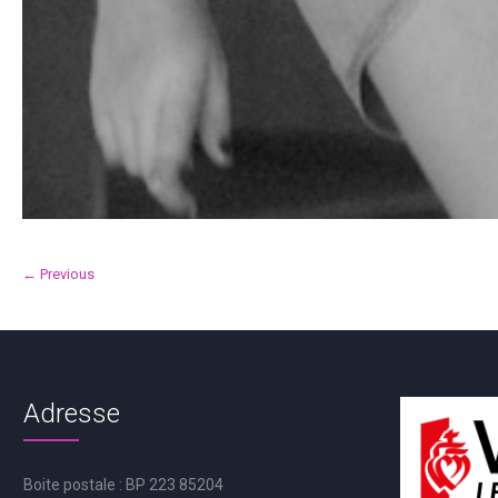
← Previous
Adresse
Boite postale : BP 223 85204