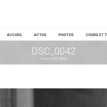
ACCUEIL
ACTUS
PHOTOS
COURS ET T
DSC_0042
Home
/
DSC_0042