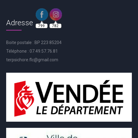
799
782
Adresse
Boite postale : BP 223 85204
Téléphone : 07.49.57.76.81
terpsichore.flc@gmail.com