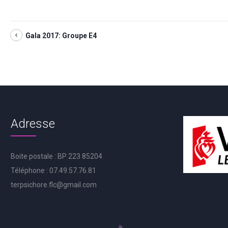
Gala 2017: Groupe E4
Adresse
Boite postale : BP 223 85204
Téléphone : 07.49.57.76.81
terpsichore.flc@gmail.com