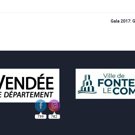
Gala 2017: 
799
782