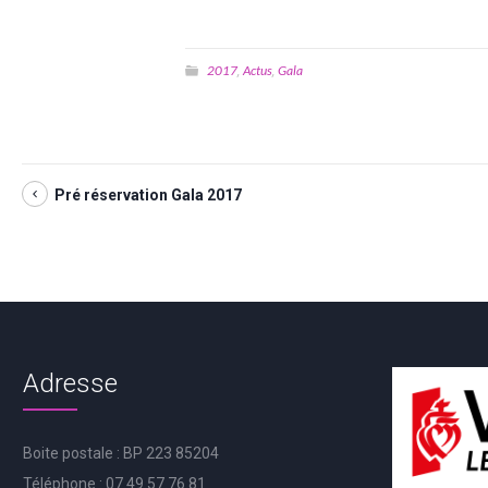
2017
Actus
Gala
,
,
Pré réservation Gala 2017
Adresse
Boite postale : BP 223 85204
Téléphone : 07.49.57.76.81