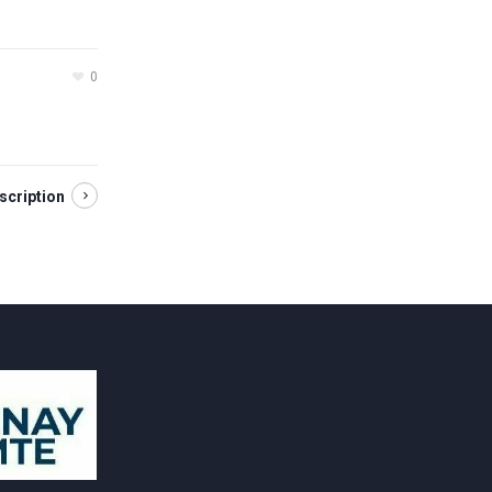
0
scription