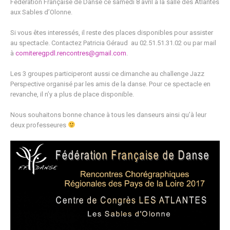
Fédération Française de Danse ce samedi 8 avril à la salle des Atlantes
aux Sables d’Olonne.
Si vous êtes interessés, il reste des places disponibles pour assister
au spectacle. Contactez Patricia Géraud
au 02.51.51.31.02 ou par mail
à
comiteregpdl.rencontres@gmail.com
.
Les 3 groupes participeront aussi ce dimanche au challenge Jazz
Perspective organisé par les amis de la danse. Pour ce spectacle en
revanche, il n’y a plus de place disponible.
Nous souhaitons bonne chance à tous les danseurs ainsi qu’à leur
deux professeures