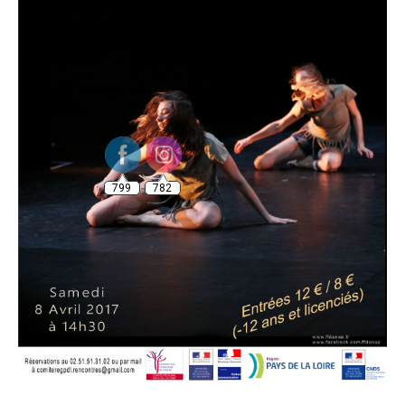
799
782