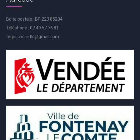
Boite postale : BP 223 85204
Téléphone : 07.49.57.76.81
terpsichore.flc@gmail.com