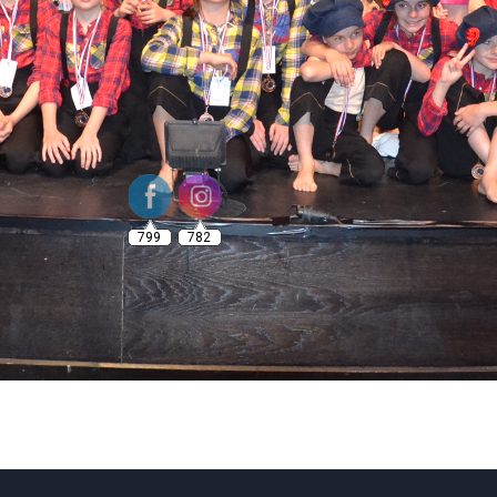
799
782