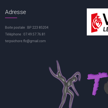
Adresse
Boite postale : BP 223 85204
Téléphone : 07.49.57.76.81
terpsichore.flc@gmail.com