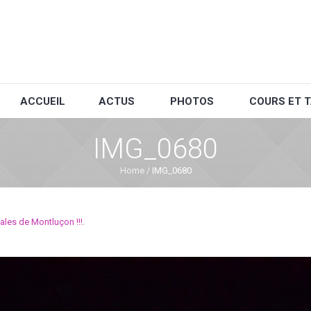
ACCUEIL
ACTUS
PHOTOS
COURS ET T
IMG_0680
Home
/
IMG_0680
ales de Montluçon !!!
.