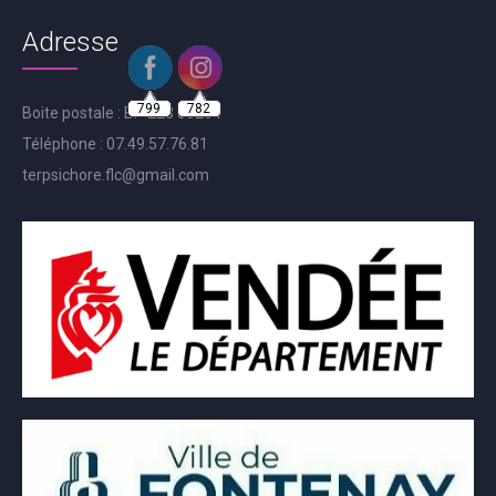
Adresse
799
782
Boite postale : BP 223 85204
Téléphone : 07.49.57.76.81
terpsichore.flc@gmail.com