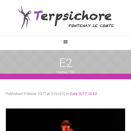
E2
Home
/
E2
Published
9 février 2017
at 510×510 in
Gala 2017: Gr E2
.